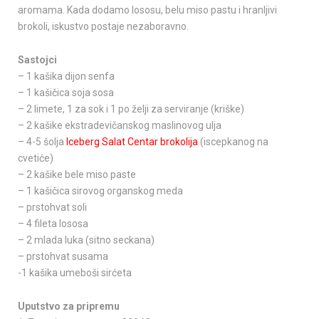
aromama. Kada dodamo lososu, belu miso pastu i hranljivi
brokoli, iskustvo postaje nezaboravno.
Sastojci
– 1 kašika dijon senfa
– 1 kašičica soja sosa
– 2 limete, 1 za sok i 1 po želji za serviranje (kriške)
– 2 kašike ekstradevičanskog maslinovog ulja
– 4-5 šolja
Iceberg Salat Centar brokolija
(iscepkanog na
cvetiće)
– 2 kašike bele miso paste
– 1 kašičica sirovog organskog meda
– prstohvat soli
– 4 fileta lososa
– 2 mlada luka (sitno seckana)
– prstohvat susama
-1 kašika umeboši sirćeta
Uputstvo za pripremu