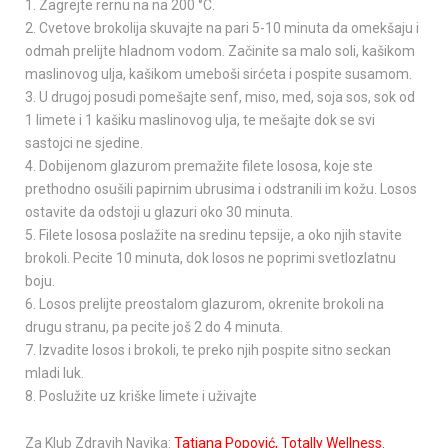
1. Zagrejte rernu na na 200 °C.
2. Cvetove brokolija skuvajte na pari 5-10 minuta da omekšaju i
odmah prelijte hladnom vodom. Začinite sa malo soli, kašikom
maslinovog ulja, kašikom umeboši sirćeta i pospite susamom.
3. U drugoj posudi pomešajte senf, miso, med, soja sos, sok od
1 limete i 1 kašiku maslinovog ulja, te mešajte dok se svi
sastojci ne sjedine.
4. Dobijenom glazurom premažite filete lososa, koje ste
prethodno osušili papirnim ubrusima i odstranili im kožu. Losos
ostavite da odstoji u glazuri oko 30 minuta.
5. Filete lososa poslažite na sredinu tepsije, a oko njih stavite
brokoli. Pecite 10 minuta, dok losos ne poprimi svetlozlatnu
boju.
6. Losos prelijte preostalom glazurom, okrenite brokoli na
drugu stranu, pa pecite još 2 do 4 minuta.
7. Izvadite losos i brokoli, te preko njih pospite sitno seckan
mladi luk.
8. Poslužite uz kriške limete i uživajte
Za Klub Zdravih Navika:
Tatj
ana Popović, Totally Wellness.