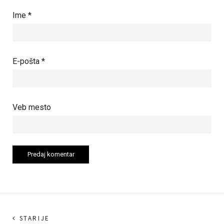
Ime
*
E-pošta
*
Veb mesto
Kretanje
Sledeći
STARIJE