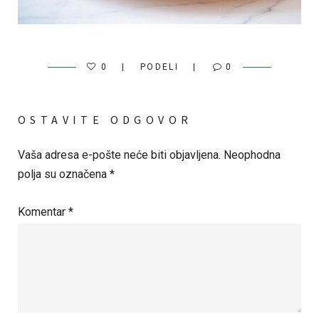
0
PODELI
0
OSTAVITE ODGOVOR
Vaša adresa e-pošte neće biti objavljena.
Neophodna
polja su označena
*
Komentar
*