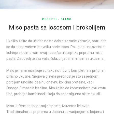
RECEPTI
-
SLANO
Miso pasta sa lososom i brokolijem
Ukoliko želite da učinite nešto dobro za vaše zdravlje, potrudite
se da se na vašem jelovniku nađe losos. Po ugledu na svetske
kuhinje, nudimo vam ovaj neobičan recept za pripremu miso
paste. Zadovoljite sva vaša čula, prijatnim mirisima i ukusima.
Malo je namirnica koje su tako nutritivno kompletne a pritom i
prilično ukusne. Njegova glavna prednost je što sa jednom
porcijom unosite idealnu dnevnu količinu proteina, kao i
Omega-3 masnih kiselina. Ako želite da konzumirate ovu vrstu
ribe, probajte kombinaciju koju do sada sigurno niste okusili.
Miso je fermentisana sojina pasta, izuzetno lekovita.
Tradicionalno se priprema u Japanu sa varijacijom u bojama i