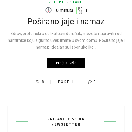
RECEPTI
-
SLANO
10 minuta
1
Poširano jaje i namaz
Zdrav, proteinski a delikatesni doručak, možete napraviti i od
namirnice koju sigurno uvek imate u svom domu. Poširano jaje i
namaz, idealan su izbor ukoliko…
Pročitaj više
8
PODELI
2
PRIJAVITE SE NA
NEWSLETTER