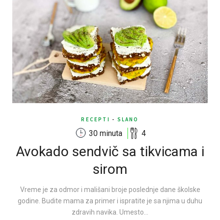
RECEPTI
-
SLANO
30 minuta
4
Avokado sendvič sa tikvicama i
sirom
Vreme je za odmor i mališani broje poslednje dane školske
godine. Budite mama za primer i ispratite je sa njima u duhu
zdravih navika. Umesto…