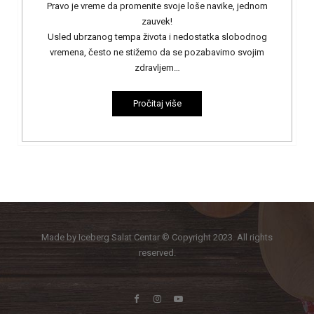
Pravo je vreme da promenite svoje loše navike, jednom
zauvek!
Usled ubrzanog tempa života i nedostatka slobodnog
vremena, često ne stižemo da se pozabavimo svojim
zdravljem…
Pročitaj više
Made by Iceberg Salat Centar © Copyright 2023. All rights
reserved.