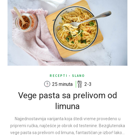
RECEPTI
-
SLANO
25 minuta
2-3
Vege pasta sa prelivom od
limuna
Najjednostavnija varijanta koja štedi vreme provedeno u
pripremi ručka, najčešće je obrok od testenine. Bezglutenska
vege pasta sa prelivom od limuna, fantastičan je izbor! Iako…