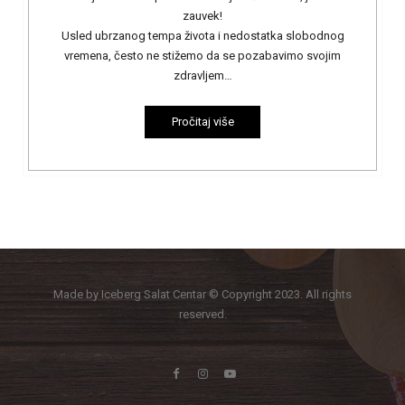
zauvek!
Usled ubrzanog tempa života i nedostatka slobodnog
vremena, često ne stižemo da se pozabavimo svojim
zdravljem…
Pročitaj više
Made by Iceberg Salat Centar © Copyright 2023. All rights
reserved.