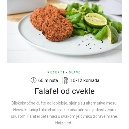
RECEPTI
-
SLANO
60 minuta
10-12 komada
Falafel od cvekle
Bliskoistočne ćufte od leblebije, sjajna su alternativa mesu.
Nesvakidašnji falafel od cvekle očaraće vas jedinstvenim
ukusom. Falafel ćete naći u svakom jelovniku zdrave hrane.
Naizgled…