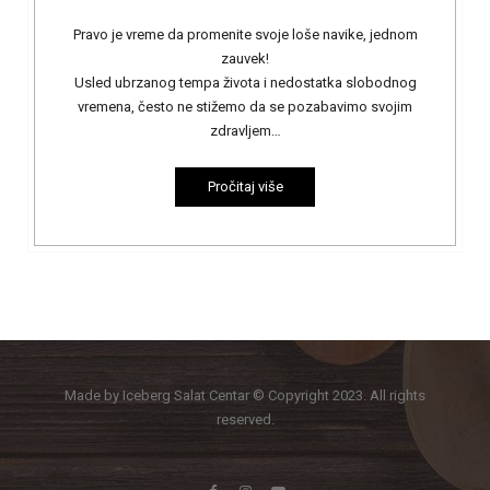
Pravo je vreme da promenite svoje loše navike, jednom
zauvek!
Usled ubrzanog tempa života i nedostatka slobodnog
vremena, često ne stižemo da se pozabavimo svojim
zdravljem…
Pročitaj više
Made by Iceberg Salat Centar © Copyright 2023. All rights
reserved.