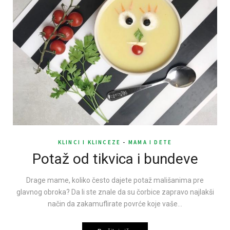
KLINCI I KLINCEZE
-
MAMA I DETE
Potaž od tikvica i bundeve
Drage mame, koliko često dajete potaž mališanima pre
glavnog obroka? Da li ste znale da su čorbice zapravo najlakši
način da zakamuflirate povrće koje vaše…