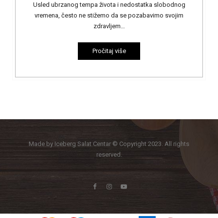
Usled ubrzanog tempa života i nedostatka slobodnog
vremena, često ne stižemo da se pozabavimo svojim
zdravljem…
Pročitaj više
Made by Iceberg Salat Centar © Copyright 2023. All rights
reserved.