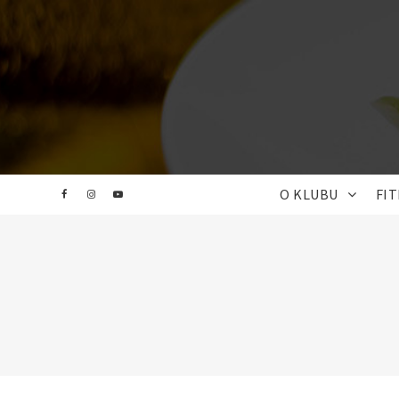
O KLUBU
FI