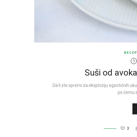
RECEP
Suši od avoka
Da li ste spremi za eksploziju egzotičnih ukusa
po čemu s
3