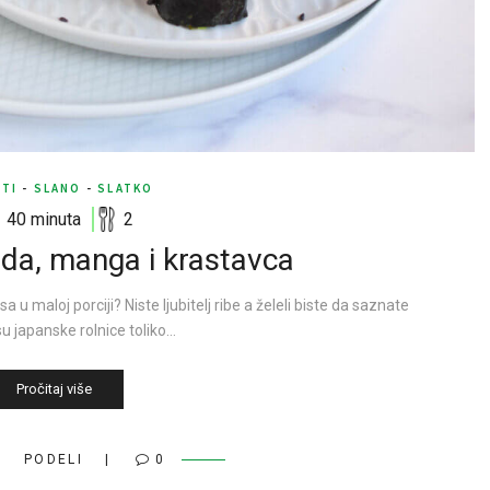
TI
-
SLANO
-
SLATKO
40 minuta
2
da, manga i krastavca
 u maloj porciji? Niste ljubitelj ribe a želeli biste da saznate
u japanske rolnice toliko…
Pročitaj više
PODELI
0