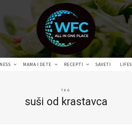
TNESS
MAMA I DETE
RECEPTI
SAVETI
LIFE
TAG
suši od krastavca