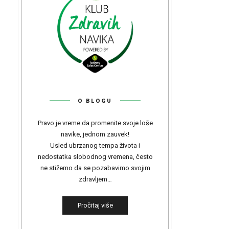
O BLOGU
Pravo je vreme da promenite svoje loše
navike, jednom zauvek!
Usled ubrzanog tempa života i
nedostatka slobodnog vremena, često
ne stižemo da se pozabavimo svojim
zdravljem…
Pročitaj više