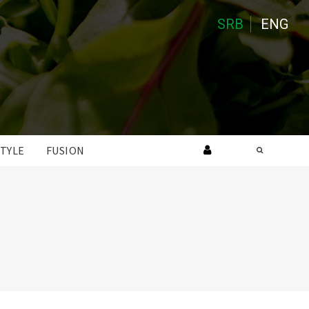
SRB
ENG
STYLE
FUSION
Search