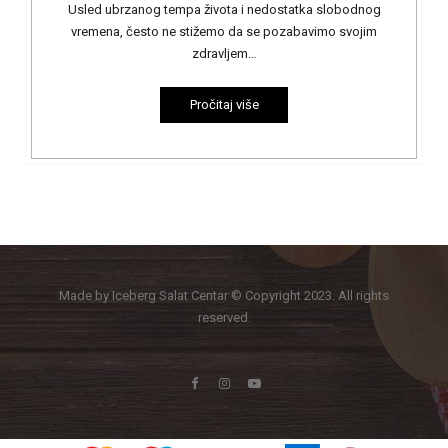
Usled ubrzanog tempa života i nedostatka slobodnog
vremena, često ne stižemo da se pozabavimo svojim
zdravljem…
Pročitaj više
Made by Iceberg Salat Centar © Copyright 2023. All rights
reserved.