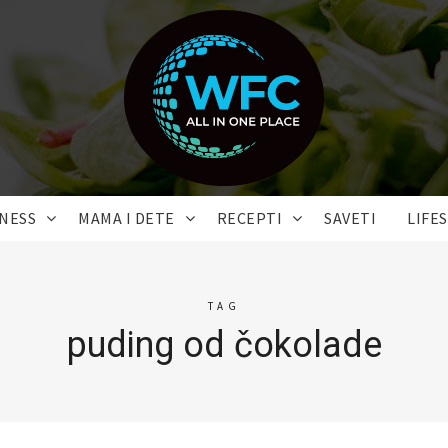
TNESS
MAMA I DETE
RECEPTI
SAVETI
LIFE
TAG
puding od čokolade