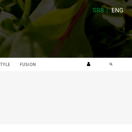
SRB
ENG
STYLE
FUSION
Search