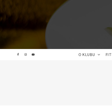
O KLUBU
FI