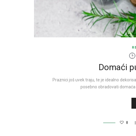
R
Domaći p
Praznici još uvek traju, te je idealno deko
posebno obradovati domaća po
8