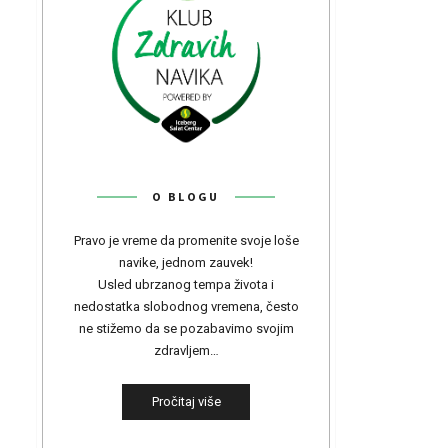
O BLOGU
Pravo je vreme da promenite svoje loše
navike, jednom zauvek!
Usled ubrzanog tempa života i
nedostatka slobodnog vremena, često
ne stižemo da se pozabavimo svojim
zdravljem…
Pročitaj više