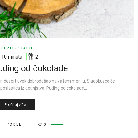
ECEPTI
-
SLATKO
10 minuta
2
uding od čokolade
risan desert uvek dobrodošao na vašem meniju. Sladokusce će
slastica iz detinjstva. Puding od čokolade…
Pročitaj više
PODELI
0